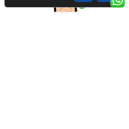
האם את/ה מתמודד/ת עם תסמינים
בעקבות חוויה טראומטית?
Prism
היא מערכת לטיפול בפוסט טראומה בעזרת
ממשק אדם-מחשב (BCI).
זהו הטיפול הראשון מסוגו בטכנולוגיה ישראלית פורצת
דרך, המציע גישה חדשנית המבוססת על למידת
וויסות הפעילות המוחית הקשורה לתסמיני PTSD
הטיפול נתמך ע"י מחקרים קליניים מעמיקים בישראל
ובארה"ב.
השיטה מאפשרת לך להתמודד, לשלוט ולהמשיך